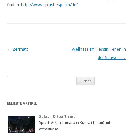
finden:
http://www.splashespa.ch/de/
Artikel-Navigation
←
Zermatt
Wellness im Tessin Ferien in
der Schweiz
→
Suchen
nach:
BELIEBTE ARTIKEL
Splash & Spa Ticino
Splash & Spa Tamaro in Rivera (Tessin) mit
attraktivem…